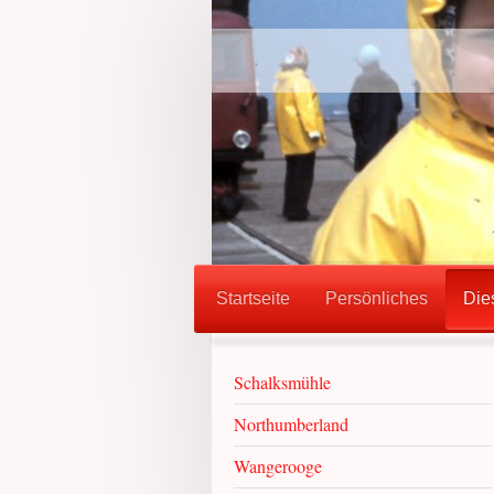
Startseite
Persönliches
Die
Schalksmühle
Northumberland
Wangerooge